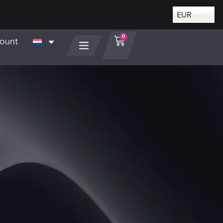
EUR
0
count