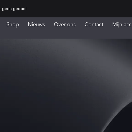
s, geen gedoe!
Shop
Nieuws
Over ons
Contact
Mijn ac